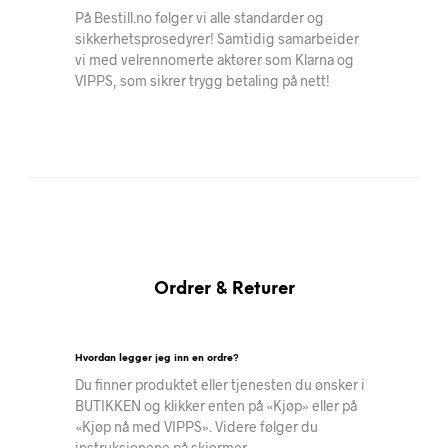
På Bestill.no følger vi alle standarder og
sikkerhetsprosedyrer! Samtidig samarbeider
vi med velrennomerte aktører som Klarna og
VIPPS, som sikrer trygg betaling på nett!
Ordrer & Returer
Hvordan legger jeg inn en ordre?
Du finner produktet eller tjenesten du ønsker i
BUTIKKEN og klikker enten på «Kjøp» eller på
«Kjøp nå med VIPPS». Videre følger du
instruksjonene på skjermer.