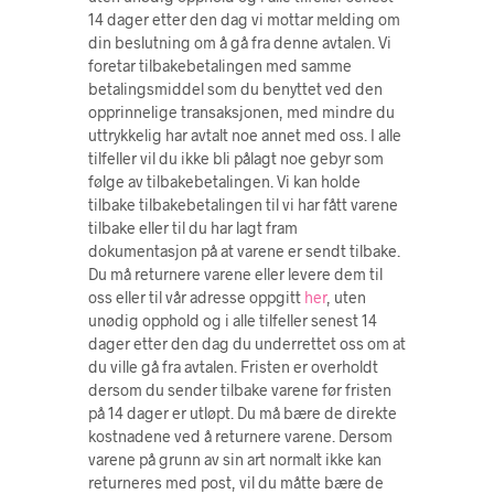
14 dager etter den dag vi mottar melding om
din beslutning om å gå fra denne avtalen. Vi
foretar tilbakebetalingen med samme
betalingsmiddel som du benyttet ved den
opprinnelige transaksjonen, med mindre du
uttrykkelig har avtalt noe annet med oss. I alle
tilfeller vil du ikke bli pålagt noe gebyr som
følge av tilbakebetalingen. Vi kan holde
tilbake tilbakebetalingen til vi har fått varene
tilbake eller til du har lagt fram
dokumentasjon på at varene er sendt tilbake.
Du må returnere varene eller levere dem til
oss eller til vår adresse oppgitt
her
, uten
unødig opphold og i alle tilfeller senest 14
dager etter den dag du underrettet oss om at
du ville gå fra avtalen. Fristen er overholdt
dersom du sender tilbake varene før fristen
på 14 dager er utløpt. Du må bære de direkte
kostnadene ved å returnere varene. Dersom
varene på grunn av sin art normalt ikke kan
returneres med post, vil du måtte bære de