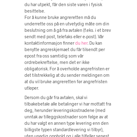
du har utpekt, får den siste varen i fysisk
besittelse.
For å kunne bruke angreretten må du
underrette oss på en utvetydig måte om din
beslutning om å gå fra avtalen (f.eks. i et brev
sendt med post, telefaks eller e-post). Vår
kontaktinformasjon finner
du her
. Du kan
benytte angreskjemaet du får tilsendt per
epost fra oss samtidig som vår
ordrebekreftelse, men det er ikke
obligatorisk. For å overholde angrefristen er
det tilstrekkelig at du sender meldingen om
at du vil bruke angreretten før angrefristen
utløper.
Dersom du går fra avtalen, skal vi
tilbakebetale alle betalinger vi har mottatt fra
deg, herunder leveringskostnadene (med
unntak av tilleggskostnader som følge av at
du har valgt en annen type levering enn den
billigste typen standardlevering vi tilbyr),
uten unødig opphold og i alle tilfeller senest