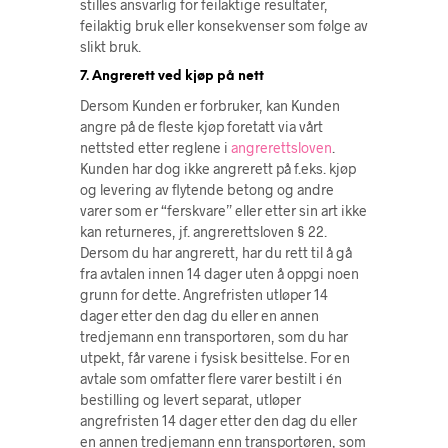
stilles ansvarlig for feilaktige resultater,
feilaktig bruk eller konsekvenser som følge av
slikt bruk.
7. Angrerett ved kjøp på nett
Dersom Kunden er forbruker, kan Kunden
angre på de fleste kjøp foretatt via vårt
nettsted etter reglene i
angrerettsloven
.
Kunden har dog ikke angrerett på f.eks. kjøp
og levering av flytende betong og andre
varer som er “ferskvare” eller etter sin art ikke
kan returneres, jf. angrerettsloven § 22.
Dersom du har angrerett, har du rett til å gå
fra avtalen innen 14 dager uten å oppgi noen
grunn for dette. Angrefristen utløper 14
dager etter den dag du eller en annen
tredjemann enn transportøren, som du har
utpekt, får varene i fysisk besittelse. For en
avtale som omfatter flere varer bestilt i én
bestilling og levert separat, utløper
angrefristen 14 dager etter den dag du eller
en annen tredjemann enn transportøren, som