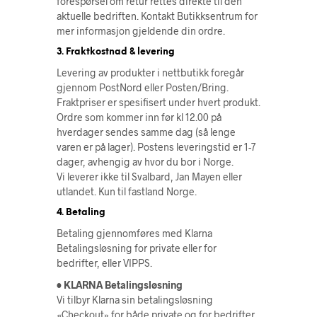
forespørsel om retur rettes direkte til den
aktuelle bedriften. Kontakt Butikksentrum for
mer informasjon gjeldende din ordre.
3. Fraktkostnad & levering
Levering av produkter i nettbutikk foregår
gjennom PostNord eller Posten/Bring.
Fraktpriser er spesifisert under hvert produkt.
Ordre som kommer inn før kl 12.00 på
hverdager sendes samme dag (så lenge
varen er på lager). Postens leveringstid er 1-7
dager, avhengig av hvor du bor i Norge.
Vi leverer ikke til Svalbard, Jan Mayen eller
utlandet. Kun til fastland Norge.
4. Betaling
Betaling gjennomføres med Klarna
Betalingsløsning for private eller for
bedrifter, eller VIPPS.
• KLARNA Betalingsløsning
Vi tilbyr Klarna sin betalingsløsning
«Checkout» for både private og for bedrifter.